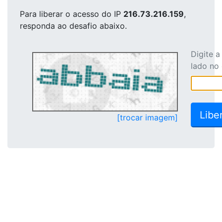
Para liberar o acesso
do IP
216.73.216.159
,
responda ao desafio abaixo.
Digite 
lado no
[trocar imagem]