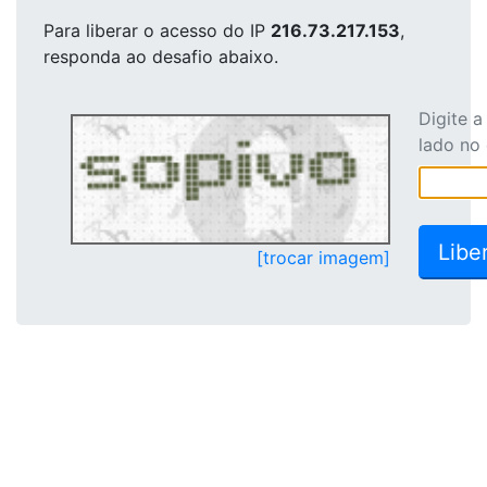
Para liberar o acesso
do IP
216.73.217.153
,
responda ao desafio abaixo.
Digite 
lado no
[trocar imagem]