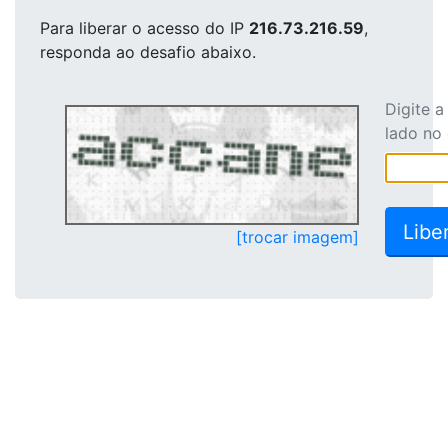
Para liberar o acesso
do IP
216.73.216.59
,
responda ao desafio abaixo.
Digite 
lado no
[trocar imagem]