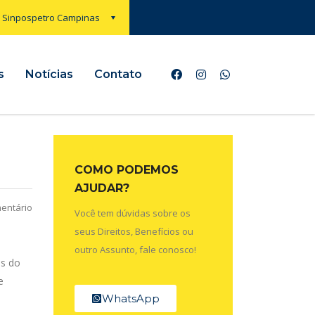
Sinpospetro Campinas
s
Notícias
Contato
COMO PODEMOS
AJUDAR?
entário
Você tem dúvidas sobre os
seus Direitos, Benefícios ou
outro Assunto, fale conosco!
as do
e
WhatsApp