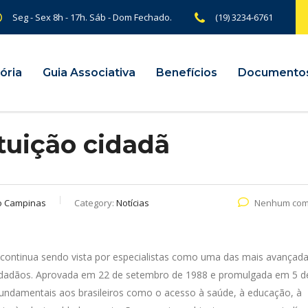
Seg - Sex 8h - 17h. Sáb - Dom Fechado.
(19) 3234-6761
ória
Guia Associativa
Benefícios
Documento
tuição cidadã
o Campinas
Category:
Notícias
Nenhum com
l continua sendo vista por especialistas como uma das mais avançad
cidadãos. Aprovada em 22 de setembro de 1988 e promulgada em 5 d
undamentais aos brasileiros como o acesso à saúde, à educação, à