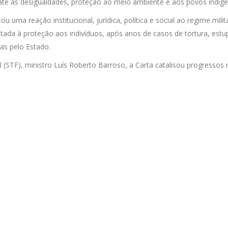
te às desigualdades, proteção ao meio ambiente e aos povos indíge
u uma reação institucional, jurídica, política e social ao regime milit
ltada à proteção aos indivíduos, após anos de casos de tortura, estu
das pelo Estado.
(STF), ministro Luís Roberto Barroso, a Carta catalisou progressos 