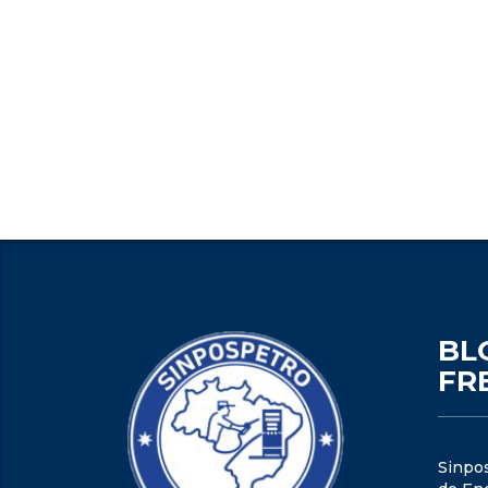
BL
FR
Sinpo