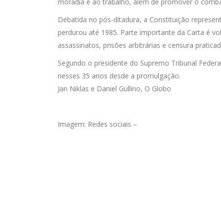
moradia e ao trabalho, além de promover o comba
Debatida no pós-ditadura, a Constituição represento
perdurou até 1985. Parte importante da Carta é vo
assassinatos, prisões arbitrárias e censura pratica
Segundo o presidente do Supremo Tribunal Federal 
nesses 35 anos desde a promulgação.
Jan Niklas e Daniel Gullino, O Globo
Imagem: Redes sociais –