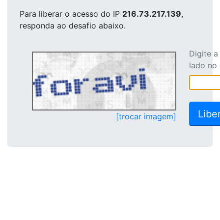
Para liberar o acesso
do IP
216.73.217.139
,
responda ao desafio abaixo.
Digite 
lado no
[trocar imagem]