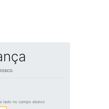
ança
nosco.
ao lado no campo abaixo