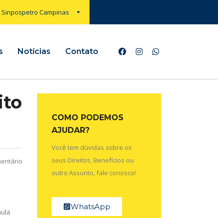
Sinpospetro Campinas
s
Notícias
Contato
ito
COMO PODEMOS
AJUDAR?
Você tem dúvidas sobre os
seus Direitos, Benefícios ou
entário
outro Assunto, fale conosco!
WhatsApp
aula