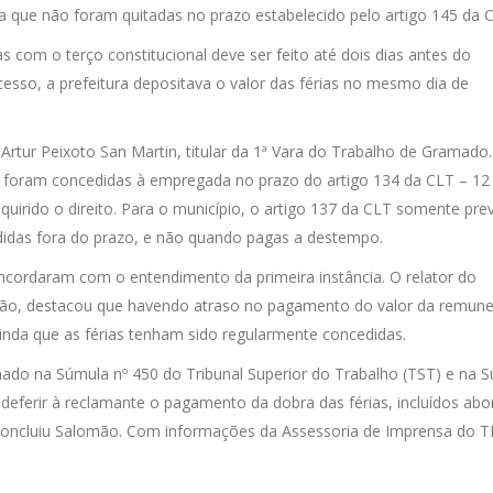
 que não foram quitadas no prazo estabelecido pelo artigo 145 da 
 com o terço constitucional deve ser feito até dois dias antes do
esso, a prefeitura depositava o valor das férias no mesmo dia de
 Artur Peixoto San Martin, titular da 1ª Vara do Trabalho de Gramado.
re foram concedidas à empregada no prazo do artigo 134 da CLT – 1
irido o direito. Para o município, o artigo 137 da CLT somente pre
idas fora do prazo, e não quando pagas a destempo.
cordaram com o entendimento da primeira instância. O relator do
o, destacou que havendo atraso no pagamento do valor da remun
ainda que as férias tenham sido regularmente concedidas.
mado na Súmula nº 450 do Tribunal Superior do Trabalho (TST) e na 
 deferir à reclamante o pagamento da dobra das férias, incluídos ab
 concluiu Salomão. Com informações da Assessoria de Imprensa do T