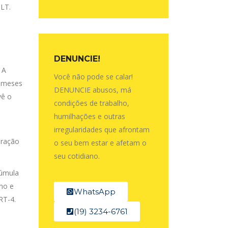
CLT.
DENUNCIE!
 A
Você não pode se calar!
2 meses
DENUNCIE abusos, má
vê o
condições de trabalho,
humilhações e outras
irregularidades que afrontam
eração
o seu bem estar e afetam o
seu cotidiano.
Súmula
ono e
WhatsApp
RT-4.
(19) 3234-6761