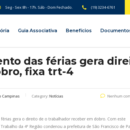
Seg - Sex 8h - 17h. Sáb - Dom Fechado.
(19) 3234-6761
ória
Guia Associativa
Benefícios
Documento
to das férias gera dire
ro, fixa trt-4
o Campinas
Category:
Notícias
Nenhum com
férias gera o direito de o trabalhador receber em dobro. Com este
 Trabalho da 4ª Região condenou a prefeitura de São Francisco de P