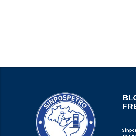
BL
FR
Sinpo