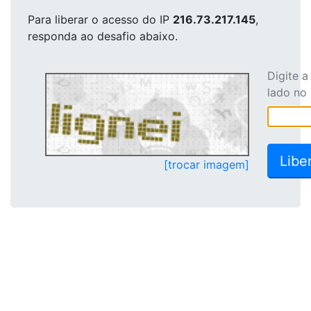
Para liberar o acesso
do IP
216.73.217.145
,
responda ao desafio abaixo.
Digite 
lado no
[trocar imagem]