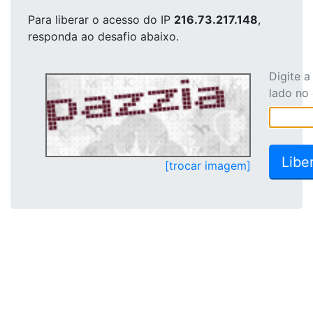
Para liberar o acesso
do IP
216.73.217.148
,
responda ao desafio abaixo.
Digite 
lado no
[trocar imagem]