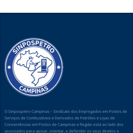
O Sinpospetro Campinas – Sindicato dos Empregados em Postos de
Serviços de Combustíveis e Derivados de Petróleo e Lojas de
Conveniências em Postos de Campinas e Região está ao lado dos
associados para apoiar, orientar, e defender os seus direitos e