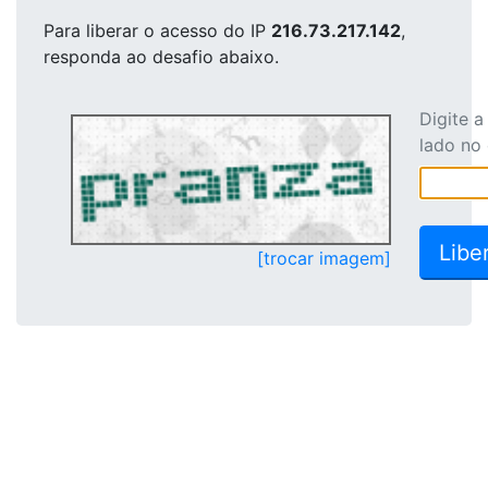
Para liberar o acesso
do IP
216.73.217.142
,
responda ao desafio abaixo.
Digite 
lado no
[trocar imagem]