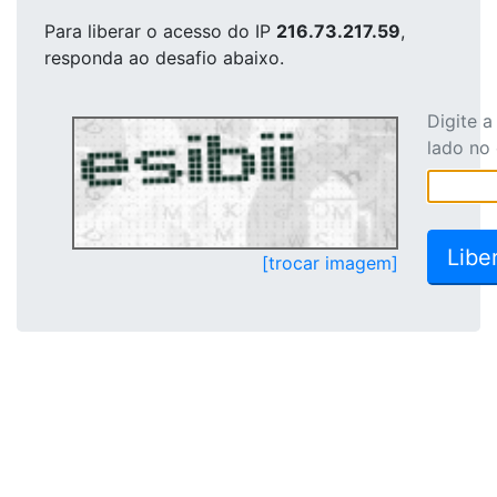
Para liberar o acesso
do IP
216.73.217.59
,
responda ao desafio abaixo.
Digite 
lado no
[trocar imagem]