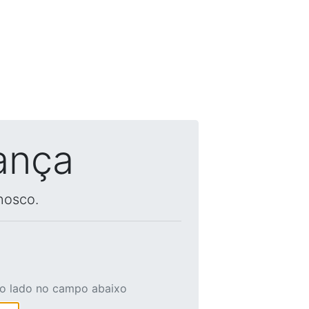
ança
nosco.
ao lado no campo abaixo