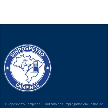
O Sinpospetro Campinas – Sindicato dos Empregados em Postos de