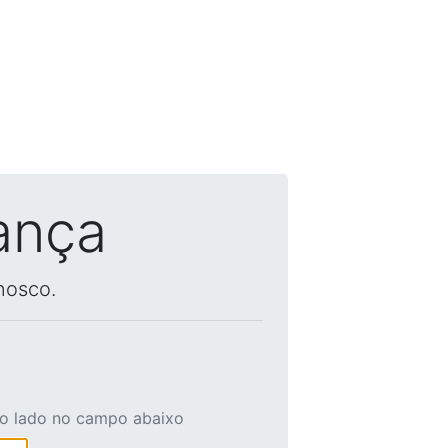
ança
nosco.
ao lado no campo abaixo