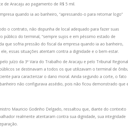
 de Aracaju ao pagamento de R$ 5 mil.
 empresa quando ia ao banheiro, “apressando-o para retornar logo”
odo o contrato, não dispunha de local adequado para fazer suas
iro público do terminal, “sempre sujos e em péssimo estado de
a que sofria pressão do fiscal da empresa quando ia ao banheiro,
 ele, essas situações atentam contra a dignidade e o bem-estar.
elo juízo da 3ª Vara do Trabalho de Aracaju e pelo Tribunal Regiona
públicos se destinavam a todos os que utilizavam o terminal de ônibu
iente para caracterizar o dano moral. Ainda segundo a corte, o fato
anheiro não configurava assédio, pois não ficou demonstrado que 
inistro Mauricio Godinho Delgado, ressaltou que, diante do contexto
abalhador realmente atentaram contra sua dignidade, sua integridade
reparação.