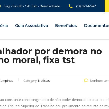
Seg - Sex 8h - 17h. Sáb - Dom Fechado.
(19) 3234-6761
ória
Guia Associativa
Benefícios
Documento
alhador por demora no
o moral, fixa tst
Campinas
Category:
Notícias
Nenhum com
 ao constante constrangimento de não poder demorar ao usar o ban
 do Tribunal Superior do Trabalho deu provimento ao recurso de rev