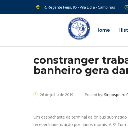
R. Regente Feijó, 95 - Vila Lídia - Campinas
Home
Hist
constranger trab
banheiro gera dan
26 de julho de 2019
Posted by:
Sinpospetro 
Um despachante de terminal de ônibus submetido
receberá indenização por danos morais. A 3ª Turma