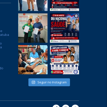
de
batuba
o
ta
do
Seguir no Instagram