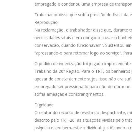
empregado e condenou uma empresa de transporte
Trabalhador disse que sofria pressão do fiscal da
Reprodução
Na reclamação, o trabalhador disse que, durante t
necessidades vitais e era obrigado a usar o banhe
conservação, quando funcionavam”. Sustentou aind
“apressando-o para retornar logo ao serviço”. Para
O pedido de indenização foi julgado improcedente p
Trabalho da 20ª Região. Para o TRT, os banheiros 
apesar de constantemente sujos, isso não era sufic
empregado ser pressionado para não demorar no b
sofria ameaças e constrangimentos.
Dignidade
O relator do recurso de revista do despachante, m
descrito pelo TRT-20, as situações vividas pelo tr
psíquica e seu bem-estar individual, justificando a 