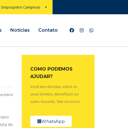
Sinpospetro Campinas
s
Notícias
Contato
COMO PODEMOS
AJUDAR?
Você tem dúvidas sobre os
seus Direitos, Benefícios ou
entário
outro Assunto, fale conosco!
heiro
WhatsApp
ista do