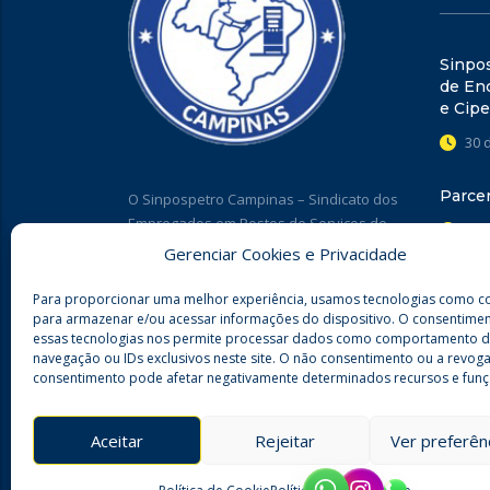
Sinpo
de Enc
e Cipe
30 
Parce
O Sinpospetro Campinas – Sindicato dos
Empregados em Postos de Serviços de
27 
Combustíveis e Derivados de Petróleo e
Gerenciar Cookies e Privacidade
Lojas de Conveniências em Postos de
Ação C
Campinas e Região está ao lado dos
Para proporcionar uma melhor experiência, usamos tecnologias como c
Campi
associados para apoiar, orientar, e
para armazenar e/ou acessar informações do dispositivo. O consentime
essas tecnologias nos permite processar dados como comportamento 
23 
defender os seus direitos e apresentar
navegação ou IDs exclusivos neste site. O não consentimento ou a revog
inúmeros benefícios. Filie-se!
consentimento pode afetar negativamente determinados recursos e funç
Aceitar
Rejeitar
Ver preferên