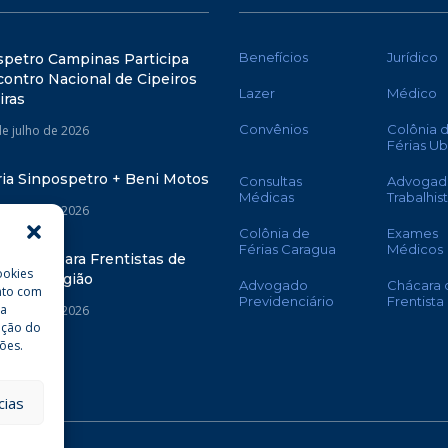
Benefícios
Jurídico
spetro Campinas Participa
ontro Nacional de Cipeiros
Lazer
Médico
iras
Convênios
Colônia 
de julho de 2026
Férias U
ria Sinpospetro + Beni Motos
Consultas
Advogad
Médicas
Trabalhis
de julho de 2026
Colônia de
Exames
Férias Caragua
Médicos
oletiva para Frentistas de
ookies
nas e Região
Advogado
Chácara 
nto com
Previdenciário
Frentista
da
de julho de 2026
ação do
ões.
cias