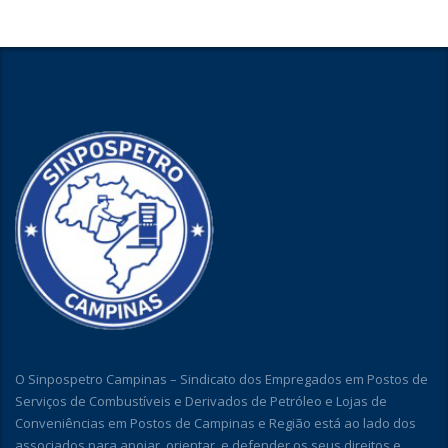
O Sinpospetro Campinas – Sindicato dos Empregados em Postos de
Serviços de Combustíveis e Derivados de Petróleo e Lojas de
Conveniências em Postos de Campinas e Região está ao lado dos
associados para apoiar, orientar, e defender os seus direitos e