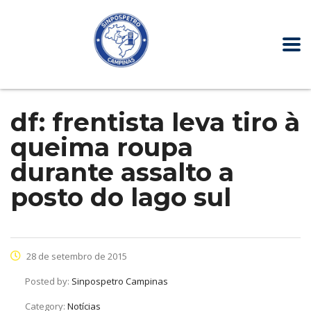
df: frentista leva tiro à
queima roupa
durante assalto a
posto do lago sul
28 de setembro de 2015
Posted by:
Sinpospetro Campinas
Category:
Notícias