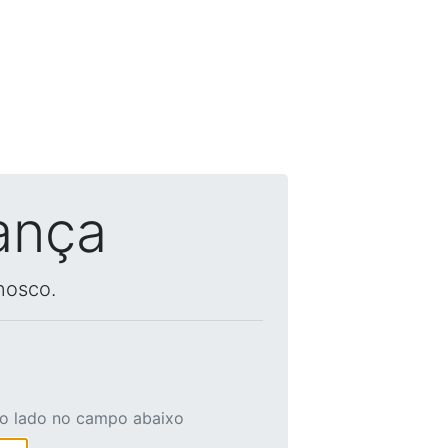
ança
nosco.
ao lado no campo abaixo