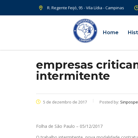
R. Regente Feijó, 95 - Vila Lídia - Campinas
Home
Hist
empresas critica
intermitente
5 de dezembro de 2017
Posted by:
Sinpospe
Folha de São Paulo – 05/12/2017
O trabalho intermitente, nova modalidade contratu