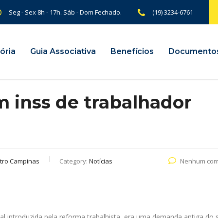
Seg - Sex 8h - 17h. Sáb - Dom Fechado.
(19) 3234-6761
ória
Guia Associativa
Benefícios
Documento
m inss de trabalhador
tro Campinas
Category:
Notícias
Nenhum com
al introduzida pela reforma trabalhista, era uma demanda antiga do 