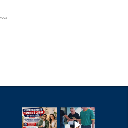
o
essa