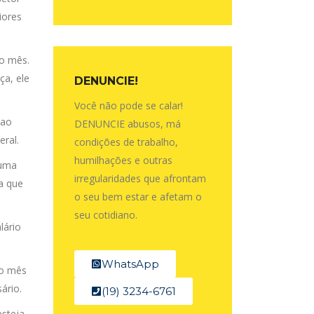
iores
no mês.
ça, ele
DENUNCIE!
Você não pode se calar!
 ao
DENUNCIE abusos, má
eral.
condições de trabalho,
humilhações e outras
huma
irregularidades que afrontam
a que
o seu bem estar e afetam o
seu cotidiano.
lário
WhatsApp
do mês
ário.
(19) 3234-6761
esteja