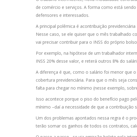
de comércio e serviços. A forma como está sendo 
defensores e interessados.
A principal polêmica é acontribuição previdenciár
Nesse caso, se ele quiser que o mês trabalhado co
vai precisar contribuir para o INSS do próprio bolso
Por exemplo, na hipótese de um trabalhador inte
INSS 20% desse valor, e reterá outros 8% do salár
A diferença é que, como o salário foi menor que o
cobertura previdenciária. Para que o mês seja con
falta para chegar no mínimo (nesse exemplo, sobre
Isso acontece porque o piso do benefício pago pe
mínimo –daí a necessidade de que a contribuição s
Um dos problemas apontados nessa regra é o proc
terão somar os ganhos de todos os contratos, calc
O passo a passo –se via emissão boleto pela intern