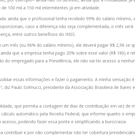
de 100 mil a 150 mil intermitentes já em atividade.
icada: ainda que o profissional tenha recebido 99% do salário mínimo, 
roporcionais, caso a diferença não seja complementada, o mês será
ença, entre outros benefícios do INSS.
m um mês (ou 96% do salário mínimo), ele deverá pagar R$ 2,96 se qu
o, ainda que a empresa tenha pago 20% sobre esse valor (R$ 180) e re
ição do empregado para a Previdência, ele não vai ter acesso a nenh
onsolidar essas informações e fazer o pagamento. A minha sensação é
, diz Paulo Solmucci, presidente da Associação Brasileira de Bares e
alidade, que permita a contagem de dias de contribuição em vez de 
 cálculo automático pela Receita Federal, que informe quanto o em
acesso, podendo fazer essa ponte e simplificando a burocracia.
 contribuir e por não complementar não ter cobertura previdenciári