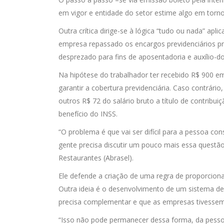
em vigor e entidade do setor estime algo em torno 
Outra crítica dirige-se à lógica “tudo ou nada” apl
empresa repassado os encargos previdenciários p
desprezado para fins de aposentadoria e auxílio-do
Na hipótese do trabalhador ter recebido R$ 900 e
garantir a cobertura previdenciária. Caso contrári
outros R$ 72 do salário bruto a título de contribu
benefício do INSS.
“O problema é que vai ser difícil para a pessoa c
gente precisa discutir um pouco mais essa questão”
Restaurantes (Abrasel).
Ele defende a criação de uma regra de proporcion
Outra ideia é o desenvolvimento de um sistema de
precisa complementar e que as empresas tivessem 
“Isso não pode permanecer dessa forma, da pessoa