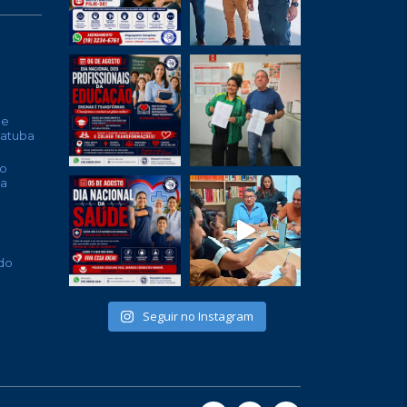
de
batuba
o
ta
do
Seguir no Instagram