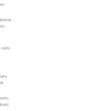
ex-
atureza
ire
o custo
claro
ade
certo,
dicato