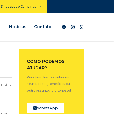
Sinpospetro Campinas
s
Notícias
Contato
COMO PODEMOS
AJUDAR?
Você tem dúvidas sobre os
seus Direitos, Benefícios ou
entário
outro Assunto, fale conosco!
WhatsApp
setor