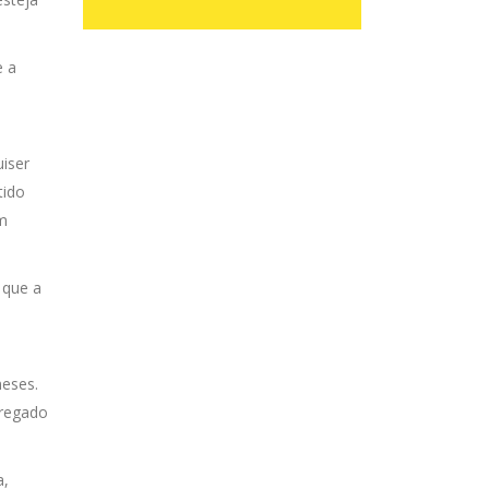
e a
iser
tido
um
 que a
meses.
pregado
a,