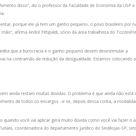
lhimento disso”, diz o professor da Faculdade de Economia da USP e 
ia.
ntar, porque ele já tem um ganho pequeno, o povo brasileiro por n
mão”, afirma André Fittipaldi, sócio da área trabalhista do TozziniFre
redita que a burocracia e o ganho pequeno devem desestimular a
so vai na contramão da redução da desigualdade. Estamos colocando 
bém ainda restam muitas dúvidas. O problema é que ainda não está 
lhimento de todos os encargos –e se, depois dessa conta, a modalid
as quando você vai aplicar gera muito dúvida como você vai fazer o a
 Furlani, coordenadora do departamento jurídico do Sindilojas-SP, sin