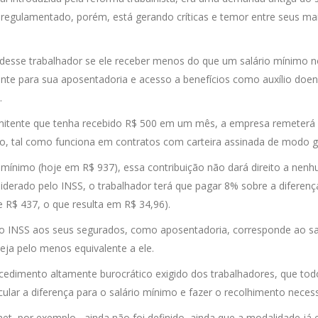
regulamentado, porém, está gerando críticas e temor entre seus ma
ia desse trabalhador se ele receber menos do que um salário mínimo 
nte para sua aposentadoria e acesso a benefícios como auxílio doen
.
rmitente que tenha recebido R$ 500 em um mês, a empresa remeterá
io, tal como funciona em contratos com carteira assinada de modo g
 mínimo (hoje em R$ 937), essa contribuição não dará direito a nen
siderado pelo INSS, o trabalhador terá que pagar 8% sobre a diferenç
 R$ 437, o que resulta em R$ 34,96).
lo INSS aos seus segurados, como aposentadoria, corresponde ao sa
eja pelo menos equivalente a ele.
edimento altamente burocrático exigido dos trabalhadores, que to
ular a diferença para o salário mínimo e fazer o recolhimento necess
et, por exemplo– ainda não foi definido, ainda que a modalidade já 