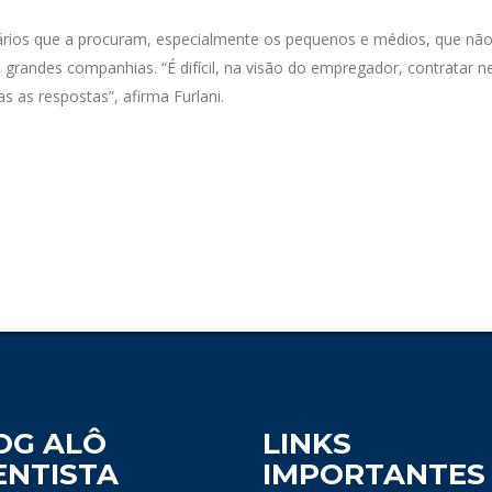
rios que a procuram, especialmente os pequenos e médios, que nã
grandes companhias. “É difícil, na visão do empregador, contratar n
 as respostas”, afirma Furlani.
OG ALÔ
LINKS
ENTISTA
IMPORTANTES