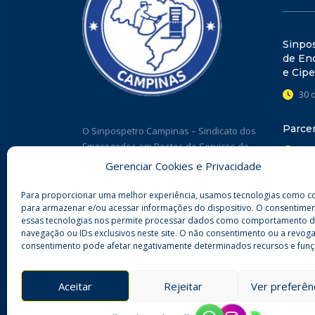
Sinpo
de Enc
e Cipe
30 
Parce
O Sinpospetro Campinas – Sindicato dos
Empregados em Postos de Serviços de
27 
Combustíveis e Derivados de Petróleo e
Gerenciar Cookies e Privacidade
Lojas de Conveniências em Postos de
Ação C
Campinas e Região está ao lado dos
Para proporcionar uma melhor experiência, usamos tecnologias como c
Campi
associados para apoiar, orientar, e
para armazenar e/ou acessar informações do dispositivo. O consentime
essas tecnologias nos permite processar dados como comportamento 
23 
defender os seus direitos e apresentar
navegação ou IDs exclusivos neste site. O não consentimento ou a revog
inúmeros benefícios. Filie-se!
consentimento pode afetar negativamente determinados recursos e funç
Aceitar
Rejeitar
Ver preferên