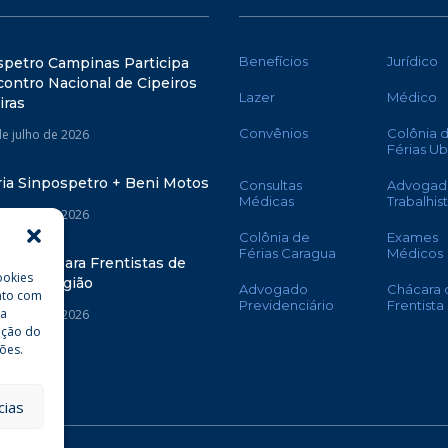
Benefícios
Jurídico
spetro Campinas Participa
ontro Nacional de Cipeiros
Lazer
Médico
iras
Convênios
Colônia 
de julho de 2026
Férias U
ria Sinpospetro + Beni Motos
Consultas
Advogad
Médicas
Trabalhis
de julho de 2026
Colônia de
Exames
Férias Caragua
Médicos
oletiva para Frentistas de
ookies
nas e Região
Advogado
Chácara 
nto com
Previdenciário
Frentista
da
de julho de 2026
ação do
ões.
cias