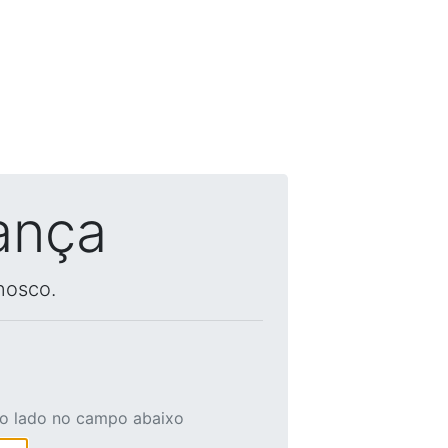
ança
nosco.
ao lado no campo abaixo