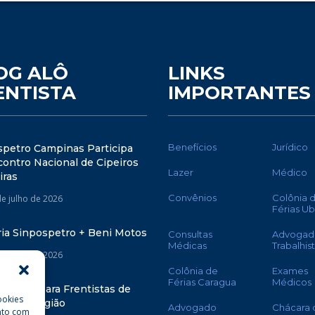
OG ALÔ
LINKS
ENTISTA
IMPORTANTES
Benefícios
Jurídico
spetro Campinas Participa
ontro Nacional de Cipeiros
Lazer
Médico
iras
Convênios
Colônia 
de julho de 2026
Férias U
ria Sinpospetro + Beni Motos
Consultas
Advogad
Médicas
Trabalhis
de julho de 2026
Colônia de
Exames
Férias Caragua
Médicos
oletiva para Frentistas de
ookies
nas e Região
Advogado
Chácara 
nto com