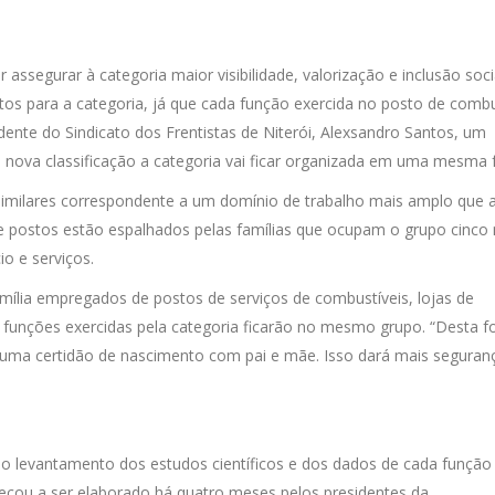
egurar à categoria maior visibilidade, valorização e inclusão soci
itos para a categoria, já que cada função exercida no posto de combu
dente do Sindicato dos Frentistas de Niterói, Alexsandro Santos, um
 nova classificação a categoria vai ficar organizada em uma mesma f
similares correspondente a um domínio de trabalho mais amplo que 
de postos estão espalhados pelas famílias que ocupam o grupo cinco
o e serviços.
mília empregados de postos de serviços de combustíveis, lojas de
as funções exercidas pela categoria ficarão no mesmo grupo. “Desta f
, uma certidão de nascimento com pai e mãe. Isso dará mais seguran
 levantamento dos estudos científicos e dos dados de cada função
eçou a ser elaborado há quatro meses pelos presidentes da