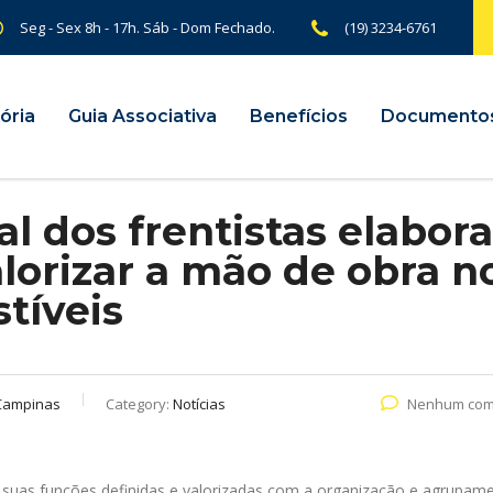
Seg - Sex 8h - 17h. Sáb - Dom Fechado.
(19) 3234-6761
ória
Guia Associativa
Benefícios
Documento
l dos frentistas elabora
alorizar a mão de obra n
tíveis
Campinas
Category:
Notícias
Nenhum com
 suas funções definidas e valorizadas com a organização e agrupam