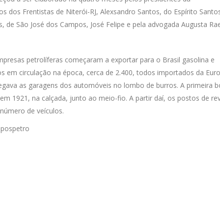
dos Frentistas de Niterói-RJ, Alexsandro Santos, do Espírito Santo
es, de São José dos Campos, José Felipe e pela advogada Augusta Rae
mpresas petrolíferas começaram a exportar para o Brasil gasolina e
s em circulação na época, cerca de 2.400, todos importados da Eur
chegava as garagens dos automóveis no lombo de burros. A primeira
, em 1921, na calçada, junto ao meio-fio. A partir daí, os postos de r
número de veículos.
epospetro