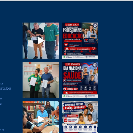
de
batuba
o
ta
do