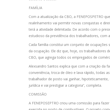
FAMÍLIA
Com a atualização da CBO, a FENEPOSPETRO quer ass
realinhamento vai permitir novas conquistas e dire
terá a atividade delimitada. De acordo com o presi
estudioso da previdência dos trabalhadores, com a
Cada família constitui um conjunto de ocupações 
da ocupação. Ele diz que, hoje, os trabalhadores 
CBO, que agrega todos os empregados de comérci
Alexsandro Santos explica que com a criação da fa
conveniência, troca de óleo e lava rápido, todas 
trabalhador de posto vai ganhar, hipoteticamente
jurídica e vai prestigiar a categoria”, completa.
COMISSÃO
A FENEPOSEPTRO criou uma comissão para fazer o
exercida no posto de combustíveis. O projeto com