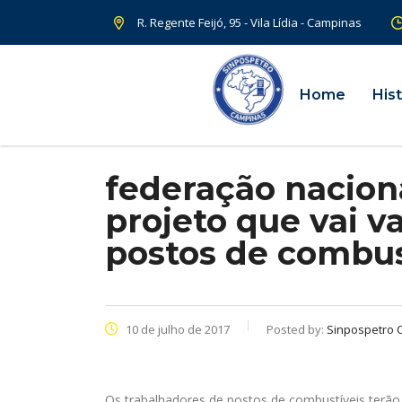
R. Regente Feijó, 95 - Vila Lídia - Campinas
Home
Hist
federação naciona
projeto que vai v
postos de combus
10 de julho de 2017
Posted by:
Sinpospetro 
Os trabalhadores de postos de combustíveis terão