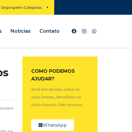
Sinpospetro Campinas
s
Notícias
Contato
os
COMO PODEMOS
AJUDAR?
Você tem dúvidas sobre os
seus Direitos, Benefícios ou
outro Assunto, fale conosco!
entário
WhatsApp
ento na