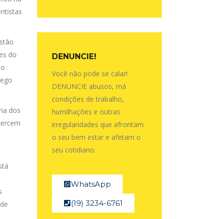
ntistas
estão
ões do
DENUNCIE!
ão
Você não pode se calar!
rego
DENUNCIE abusos, má
condições de trabalho,
ria dos
humilhações e outras
exercem
irregularidades que afrontam
o seu bem estar e afetam o
seu cotidiano.
stá
WhatsApp
s
(19) 3234-6761
 de