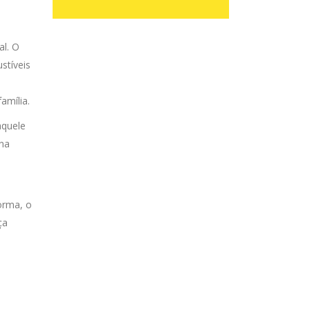
al. O
stíveis
amília.
aquele
 na
orma, o
ça