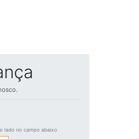
ança
nosco.
ao lado no campo abaixo