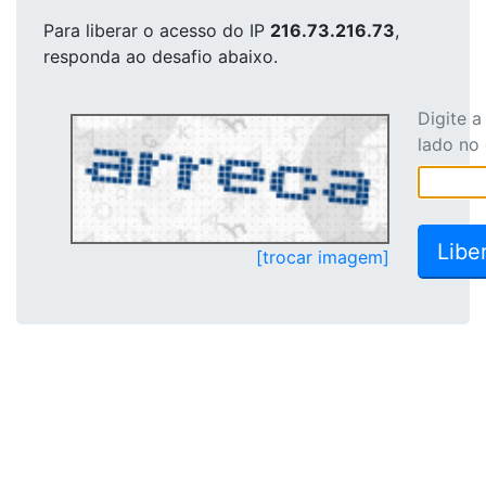
Para liberar o acesso
do IP
216.73.216.73
,
responda ao desafio abaixo.
Digite 
lado no
[trocar imagem]