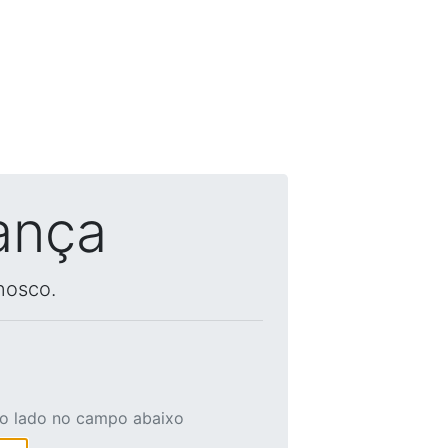
ança
nosco.
ao lado no campo abaixo