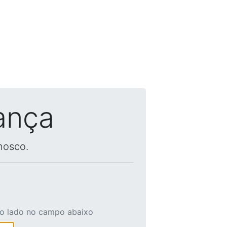
ança
nosco.
ao lado no campo abaixo