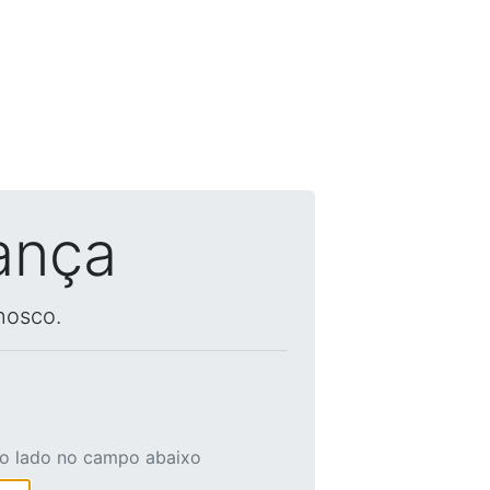
ança
nosco.
ao lado no campo abaixo