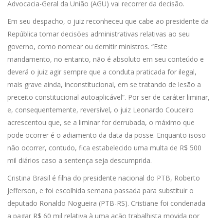
Advocacia-Geral da União (AGU) vai recorrer da decisão.
Em seu despacho, o juiz reconheceu que cabe ao presidente da
República tomar decisões administrativas relativas ao seu
governo, como nomear ou demitir ministros. “Este
mandamento, no entanto, não é absoluto em seu conteúdo e
deverá o juiz agir sempre que a conduta praticada for ilegal,
mais grave ainda, inconstitucional, em se tratando de lesão a
preceito constitucional autoaplicável”. Por ser de caráter liminar,
e, consequentemente, reversível, o juiz Leonardo Couceiro
acrescentou que, se a liminar for derrubada, o máximo que
pode ocorrer é o adiamento da data da posse. Enquanto isoso
não ocorrer, contudo, fica estabelecido uma multa de R$ 500
mil diários caso a sentença seja descumprida.
Cristina Brasil é filha do presidente nacional do PTB, Roberto
Jefferson, e foi escolhida semana passada para substituir o
deputado Ronaldo Nogueira (PTB-RS). Cristiane foi condenada
a pagar R$ 60 mil relativa à uma ação trabalhista movida por