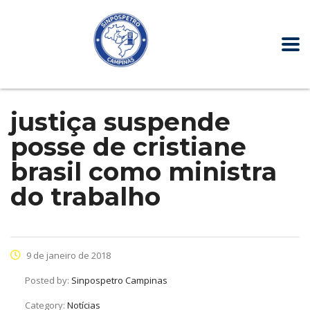
justiça suspende
posse de cristiane
brasil como ministra
do trabalho
9 de janeiro de 2018
Posted by:
Sinpospetro Campinas
Category:
Notícias