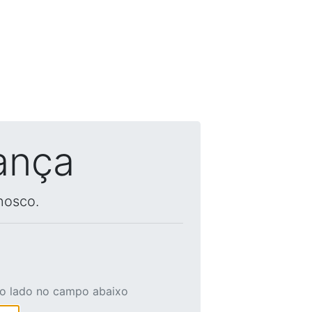
ança
nosco.
ao lado no campo abaixo