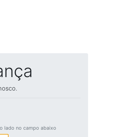
ança
nosco.
ao lado no campo abaixo