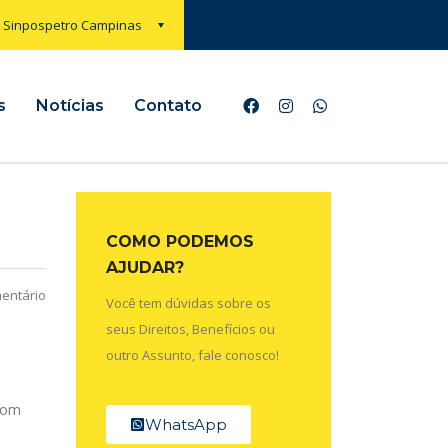
Sinpospetro Campinas
s
Notícias
Contato
COMO PODEMOS
AJUDAR?
entário
Você tem dúvidas sobre os
seus Direitos, Benefícios ou
outro Assunto, fale conosco!
 Com
WhatsApp