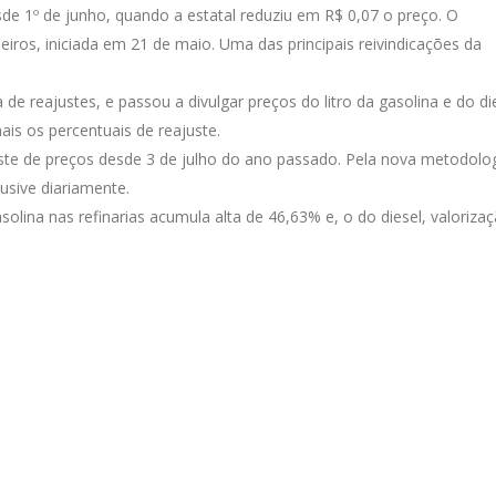
sde 1º de junho, quando a estatal reduziu em R$ 0,07 o preço. O
ros, iniciada em 21 de maio. Uma das principais reivindicações da
reajustes, e passou a divulgar preços do litro da gasolina e do di
is os percentuais de reajuste.
uste de preços desde 3 de julho do ano passado. Pela nova metodolog
usive diariamente.
olina nas refinarias acumula alta de 46,63% e, o do diesel, valoriza