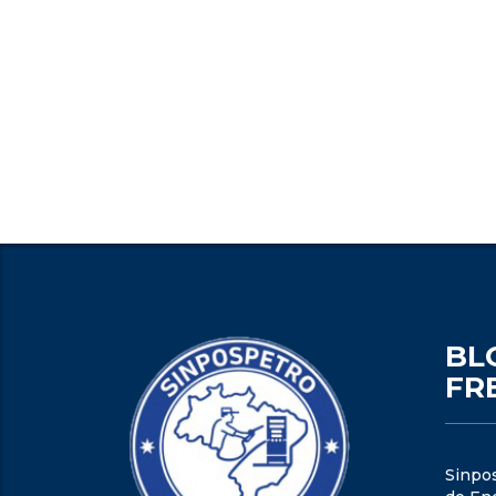
BL
FR
Sinpo