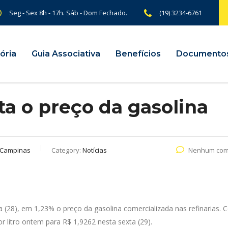
Seg - Sex 8h - 17h. Sáb - Dom Fechado.
(19) 3234-6761
ória
Guia Associativa
Benefícios
Documento
a o preço da gasolina
 Campinas
Category:
Notícias
Nenhum com
a (28), em 1,23% o preço da gasolina comercializada nas refinarias.
r litro ontem para R$ 1,9262 nesta sexta (29).