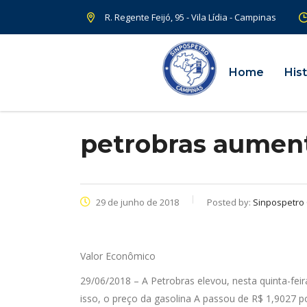
R. Regente Feijó, 95 - Vila Lídia - Campinas
Home
Hist
petrobras aument
29 de junho de 2018
Posted by:
Sinpospetro
Valor Econômico
29/06/2018 – A Petrobras elevou, nesta quinta-feir
isso, o preço da gasolina A passou de R$ 1,9027 po