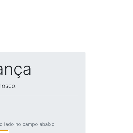
ança
nosco.
ao lado no campo abaixo