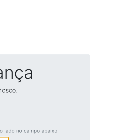
ança
nosco.
ao lado no campo abaixo