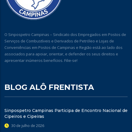
O Sinpospetro Campinas – Sindicato dos Empregados em Postos de
Serviços de Combustíveis e Derivados de Petróleo e Lojas de
Conveniências em Postos de Campinas e Região está ao lado dos
associados para apoiar, orientar, e defender os seus direitos e
apresentar inúmeros benefícios. Filie-se!
BLOG ALÔ FRENTISTA
Sinpospetro Campinas Participa de Encontro Nacional de
Cipeiros e Cipeiras
30 de julho de 2026