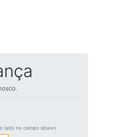
ança
nosco.
ao lado no campo abaixo