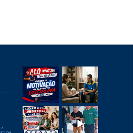
de
batuba