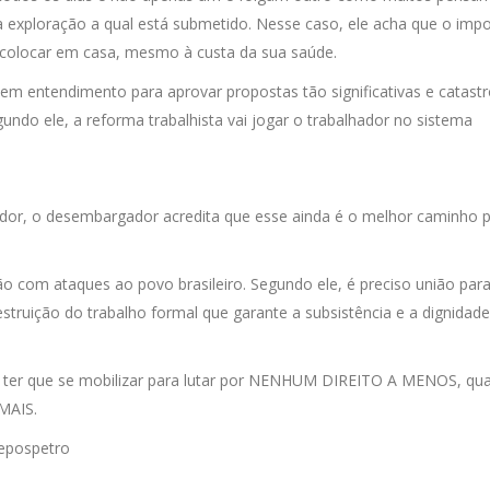
a exploração a qual está submetido. Nesse caso, ele acha que o imp
a colocar em casa, mesmo à custa da sua saúde.
em entendimento para aprovar propostas tão significativas e catastr
gundo ele, a reforma trabalhista vai jogar o trabalhador no sistema
vador, o desembargador acredita que esse ainda é o melhor caminho 
o com ataques ao povo brasileiro. Segundo ele, é preciso união para
estruição do trabalho formal que garante a subsistência e a dignidade
r ter que se mobilizar para lutar por NENHUM DIREITO A MENOS, qu
MAIS.
nepospetro