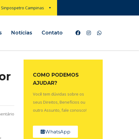
Sinpospetro Campinas
s
Notícias
Contato
or
COMO PODEMOS
AJUDAR?
Você tem dúvidas sobre os
seus Direitos, Benefícios ou
outro Assunto, fale conosco!
entário
WhatsApp
s