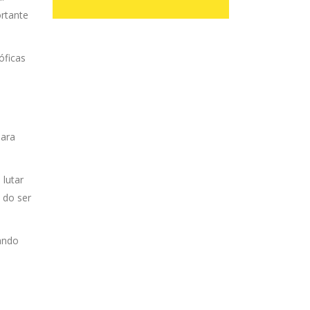
ortante
óficas
para
 lutar
 do ser
ando