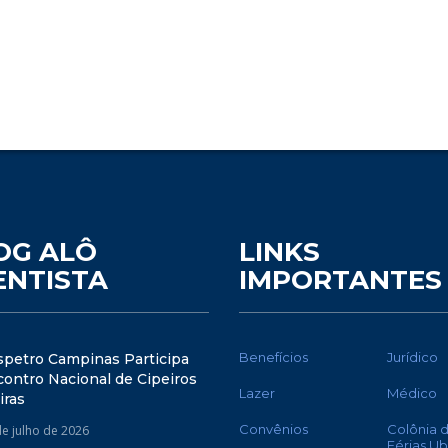
OG ALÔ
LINKS
ENTISTA
IMPORTANTES
Benefícios
Jurídico
spetro Campinas Participa
ontro Nacional de Cipeiros
Lazer
Médico
iras
Convênios
Colônia 
de julho de 2026
Férias U