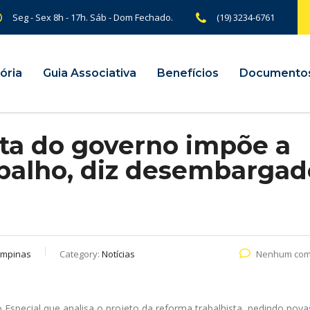
Seg - Sex 8h - 17h. Sáb - Dom Fechado.
(19) 3234-6761
ória
Guia Associativa
Benefícios
Documento
sta do governo impõe a
abalho, diz desembargad
ampinas
Category:
Notícias
Nenhum com
special que analisa o projeto da reforma trabalhista, pedindo nova