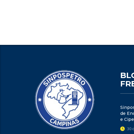
BL
FR
Sinpo
de Enc
e Cipe
30 