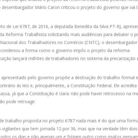
 o desembargador Mário Caron criticou o projeto do governo que vai 
to de Lei 6787, de 2016, a deputada Benedita da Silva PT-RJ, aprese
a Reforma Trabalhista solicitando mais audiências para debater o pr
Nacional dos Trabalhadores no Comércio (CNTC), o desembargador
n, condenou a forma como o governo impôs o projeto da reforma
tituição lançará milhões de trabalhadores no sistema da precarização 
apresentado pelo governo propõe a destruição do trabalho formal 
ntrário às leis e, principalmente, a Constituição Federal. Ele acredita
ssa, já que a Constituição é clara: não pode haver retrocesso na me
ão pode retroagir.
a de trabalho proposta no projeto 6787 nada mais é do que uma form
s vigilantes que tem jornada 12 por 36, mas que na verdade têm dois
 todos os dias e não apenas um e folgam outro como muitos pensam