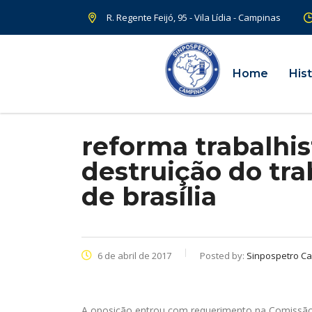
R. Regente Feijó, 95 - Vila Lídia - Campinas
Home
Hist
reforma trabalhi
destruição do tr
de brasília
6 de abril de 2017
Posted by:
Sinpospetro C
A oposição entrou com requerimento na Comissão E