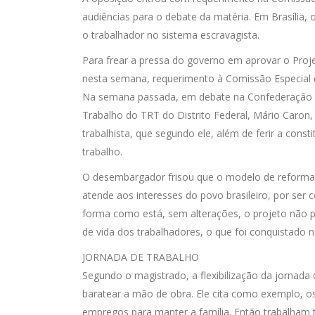
audiências para o debate da matéria. Em Brasília,
o trabalhador no sistema escravagista.
Para frear a pressa do governo em aprovar o Proje
nesta semana, requerimento à Comissão Especial d
Na semana passada, em debate na Confederação 
Trabalho do TRT do Distrito Federal, Mário Caro
trabalhista, que segundo ele, além de ferir a cons
trabalho.
O desembargador frisou que o modelo de reforma 
atende aos interesses do povo brasileiro, por ser co
forma como está, sem alterações, o projeto não pa
de vida dos trabalhadores, o que foi conquistado n
JORNADA DE TRABALHO
Segundo o magistrado, a flexibilização da jornad
baratear a mão de obra. Ele cita como exemplo, o
empregos para manter a família. Então trabalham