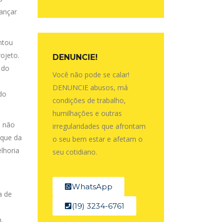
lançar
ntou
ojeto.
DENUNCIE!
 do
Você não pode se calar!
DENUNCIE abusos, má
do
condições de trabalho,
humilhações e outras
e não
irregularidades que afrontam
 que da
o seu bem estar e afetam o
lhoria
seu cotidiano.
WhatsApp
a de
(19) 3234-6761
.