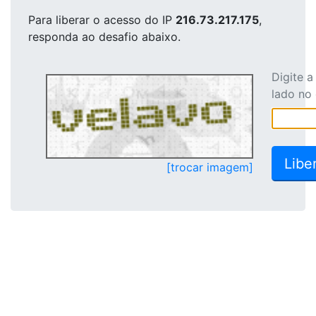
Para liberar o acesso
do IP
216.73.217.175
,
responda ao desafio abaixo.
Digite 
lado no
[trocar imagem]