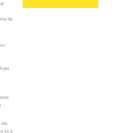
uar
orma da
ãos
lojas
istas
s
. No
so só é