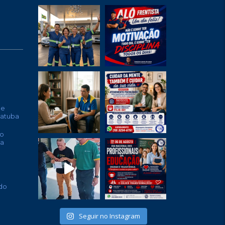
de
batuba
o
ta
do
Seguir no Instagram