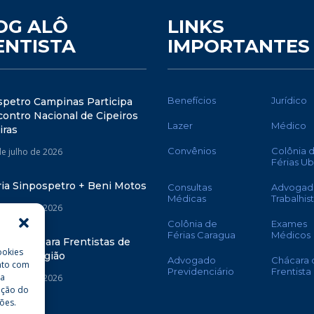
OG ALÔ
LINKS
ENTISTA
IMPORTANTES
Benefícios
Jurídico
spetro Campinas Participa
ontro Nacional de Cipeiros
Lazer
Médico
iras
Convênios
Colônia 
de julho de 2026
Férias U
ria Sinpospetro + Beni Motos
Consultas
Advogad
Médicas
Trabalhis
de julho de 2026
Colônia de
Exames
Férias Caragua
Médicos
oletiva para Frentistas de
ookies
nas e Região
Advogado
Chácara 
nto com
Previdenciário
Frentista
da
de julho de 2026
ação do
ões.