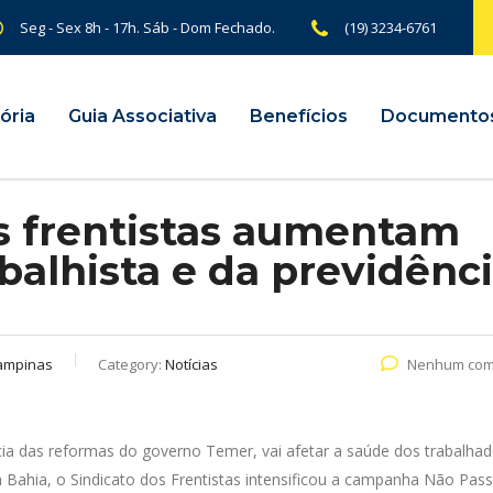
Seg - Sex 8h - 17h. Sáb - Dom Fechado.
(19) 3234-6761
ória
Guia Associativa
Benefícios
Documento
os frentistas aumentam
balhista e da previdênc
ampinas
Category:
Notícias
Nenhum com
ia das reformas do governo Temer, vai afetar a saúde dos trabalha
a Bahia, o Sindicato dos Frentistas intensificou a campanha Não Pas