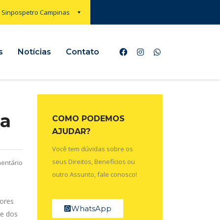
Sinpospetro Campinas
s
Notícias
Contato
ia
COMO PODEMOS
AJUDAR?
Você tem dúvidas sobre os
seus Direitos, Benefícios ou
entário
outro Assunto, fale conosco!
dores
WhatsApp
se dos