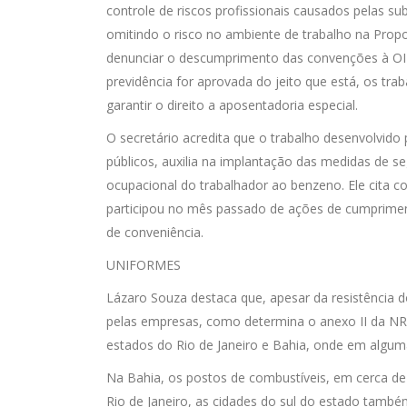
controle de riscos profissionais causados pelas su
omitindo o risco no ambiente de trabalho na Propo
denunciar o descumprimento das convenções à OIT
previdência for aprovada do jeito que está, os tra
garantir o direito a aposentadoria especial.
O secretário acredita que o trabalho desenvolvido
públicos, auxilia na implantação das medidas de 
ocupacional do trabalhador ao benzeno. Ele cita 
participou no mês passado de ações de cumprimen
de conveniência.
UNIFORMES
Lázaro Souza destaca que, apesar da resistência d
pelas empresas, como determina o anexo II da NR 
estados do Rio de Janeiro e Bahia, onde em alguma
Na Bahia, os postos de combustíveis, em cerca d
Rio de Janeiro, as cidades do sul do estado tamb