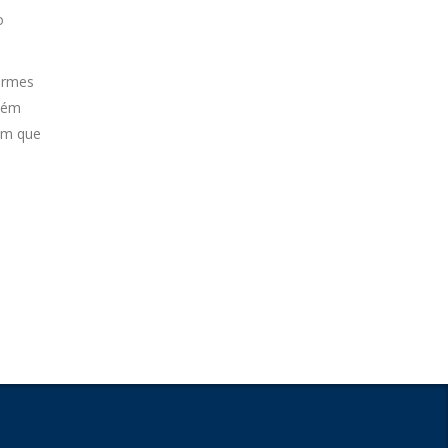
o
ormes
bém
 em que