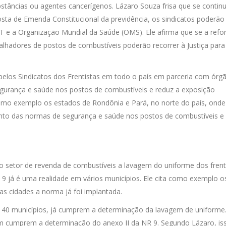
bstâncias ou agentes cancerígenos. Lázaro Souza frisa que se contin
sta de Emenda Constitucional da previdência, os sindicatos poderão
 e a Organização Mundial da Saúde (OMS). Ele afirma que se a ref
balhadores de postos de combustíveis poderão recorrer à Justiça para
 pelos Sindicatos dos Frentistas em todo o país em parceria com órg
segurança e saúde nos postos de combustíveis e reduz a exposição
como exemplo os estados de Rondônia e Pará, no norte do país, onde
to das normas de segurança e saúde nos postos de combustíveis e 
o setor de revenda de combustíveis a lavagem do uniforme dos frent
9 já é uma realidade em vários municípios. Ele cita como exemplo o
s cidades a norma já foi implantada.
e 40 municípios, já cumprem a determinação da lavagem de uniforme
ém cumprem a determinação do anexo II da NR 9. Segundo Lázaro, is