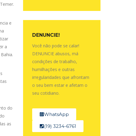
 Temer.
ncia e
na
DENUNCIE!
izar
Você não pode se calar!
ir a
DENUNCIE abusos, má
 Bahia.
condições de trabalho,
humilhações e outras
os
irregularidades que afrontam
stas
o seu bem estar e afetam o
seu cotidiano.
ento do
WhatsApp
 do
das as
(19) 3234-6761