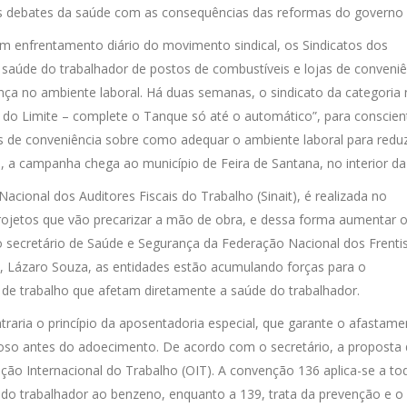
 os debates da saúde com as consequências das reformas do governo
m enfrentamento diário do movimento sindical, os Sindicatos dos
 saúde do trabalhador de postos de combustíveis e lojas de conveniê
ça no ambiente laboral. Há duas semanas, o sindicato da categoria 
o Limite – complete o Tanque só até o automático”, para conscient
s de conveniência sobre como adequar o ambiente laboral para reduz
, a campanha chega ao município de Feira de Santana, no interior da
cional dos Auditores Fiscais do Trabalho (Sinait), é realizada no
jetos que vão precarizar a mão de obra, e dessa forma aumentar 
o secretário de Saúde e Segurança da Federação Nacional dos Frenti
Lázaro Souza, as entidades estão acumulando forças para o
 de trabalho que afetam diretamente a saúde do trabalhador.
traria o princípio da aposentadoria especial, que garante o afastam
loso antes do adoecimento. De acordo com o secretário, a proposta
ão Internacional do Trabalho (OIT). A convenção 136 aplica-se a to
 do trabalhador ao benzeno, enquanto a 139, trata da prevenção e o