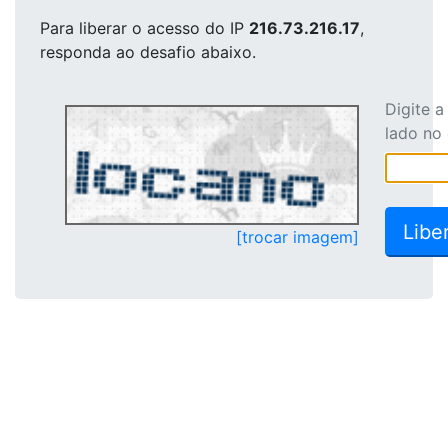
Para liberar o acesso
do IP
216.73.216.17
,
responda ao desafio abaixo.
Digite 
lado no
[trocar imagem]