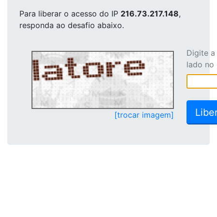
Para liberar o acesso
do IP
216.73.217.148
,
responda ao desafio abaixo.
Digite 
lado no
[trocar imagem]