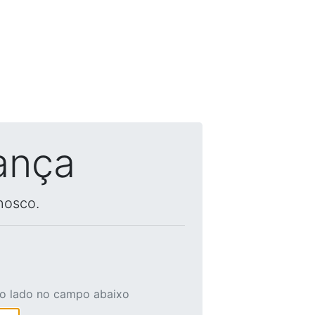
ança
nosco.
ao lado no campo abaixo