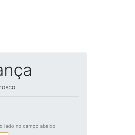
ança
nosco.
ao lado no campo abaixo