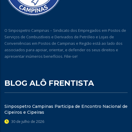
O Sinpospetro Campinas – Sindicato dos Empregados em Postos de
Serviços de Combustíveis e Derivados de Petróleo e Lojas de
Conveniências em Postos de Campinas e Região está ao lado dos
associados para apoiar, orientar, e defender os seus direitos e
apresentar inúmeros benefícios. Filie-se!
BLOG ALÔ FRENTISTA
Sinpospetro Campinas Participa de Encontro Nacional de
Cipeiros e Cipeiras
30 de julho de 2026