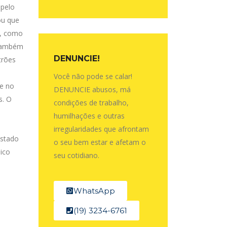
 pelo
ou que
s, como
 também
DENUNCIE!
trões
Você não pode se calar!
me no
DENUNCIE abusos, má
s. O
condições de trabalho,
humilhações e outras
irregularidades que afrontam
estado
o seu bem estar e afetam o
ico
seu cotidiano.
WhatsApp
(19) 3234-6761