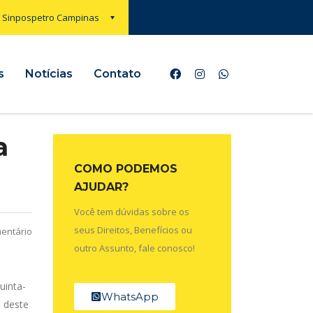
Sinpospetro Campinas
s
Notícias
Contato
a
COMO PODEMOS
AJUDAR?
Você tem dúvidas sobre os
seus Direitos, Benefícios ou
entário
outro Assunto, fale conosco!
uinta-
WhatsApp
l deste