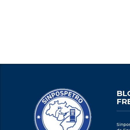
BL
FR
Sinpo