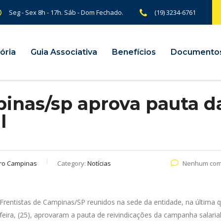
Seg - Sex 8h - 17h. Sáb - Dom Fechado.
(19) 3234-6761
ória
Guia Associativa
Benefícios
Documento
inas/sp aprova pauta d
l
ro Campinas
Category:
Notícias
Nenhum com
Frentistas de Campinas/SP reunidos na sede da entidade, na última q
feira, (25), aprovaram a pauta de reivindicações da campanha salaria