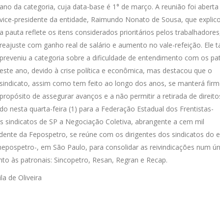
ano da categoria, cuja data-base é 1° de março. A reunião foi aberta
vice-presidente da entidade, Raimundo Nonato de Sousa, que explic
a pauta reflete os itens considerados prioritários pelos trabalhadore
reajuste com ganho real de salário e aumento no vale-refeição. Ele
preveniu a categoria sobre a dificuldade de entendimento com os pa
este ano, devido à crise política e econômica, mas destacou que o
sindicato, assim como tem feito ao longo dos anos, se manterá fir
propósito de assegurar avanços e a não permitir a retirada de direito
nesta quarta-feira (1) para a Federação Estadual dos Frentistas-
is sindicatos de SP a Negociação Coletiva, abrangente a cem mil
sidente da Fepospetro, se reúne com os dirigentes dos sindicatos do 
nepospetro-, em São Paulo, para consolidar as reivindicações num ún
to às patronais: Sincopetro, Resan, Regran e Recap.
a de Oliveira