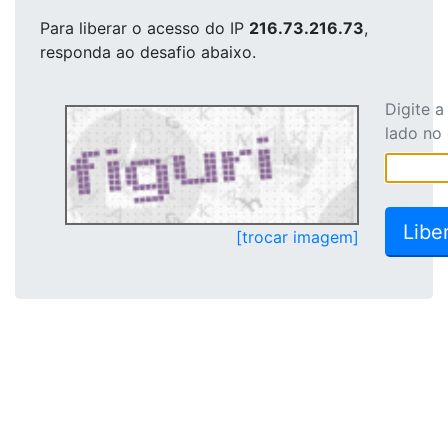
Para liberar o acesso
do IP
216.73.216.73
,
responda ao desafio abaixo.
Digite 
lado no
[trocar imagem]