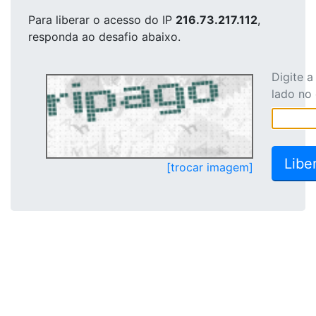
Para liberar o acesso
do IP
216.73.217.112
,
responda ao desafio abaixo.
Digite 
lado no
[trocar imagem]