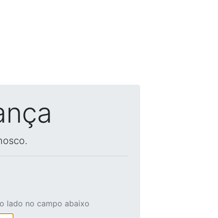
ança
nosco.
ao lado no campo abaixo