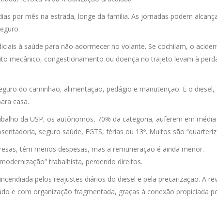
dias por mês na estrada, longe da família. As jornadas podem alcanç
seguro.
ciais à saúde para não adormecer no volante. Se cochilam, o aciden
feito mecânico, congestionamento ou doença no trajeto levam à perd
eguro do caminhão, alimentação, pedágio e manutenção. E o diesel,
ara casa.
trabalho da USP, os autônomos, 70% da categoria, auferem em médi
entadoria, seguro saúde, FGTS, férias ou 13º. Muitos são “quarteriz
resas, têm menos despesas, mas a remuneração é ainda menor.
modernização” trabalhista, perdendo direitos.
incendiada pelos reajustes diários do diesel e pela precarização. A re
izado e com organização fragmentada, graças à conexão propiciada p