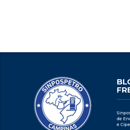
BL
FR
Sinpo
de Enc
e Cipe