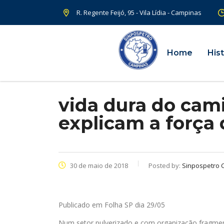
R. Regente Feijó, 95 - Vila Lídia - Campinas
Home
Hist
vida dura do cami
explicam a força 
30 de maio de 2018
Posted by:
Sinpospetro 
Publicado em Folha SP dia 29/05
Num setor pulverizado e com organização fragment