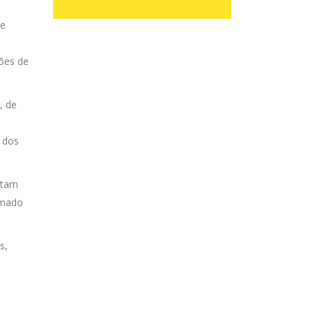
 e
ções de
, de
 dos
utam
omado
s,