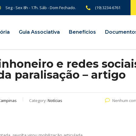
Seg - Sex 8h - 17h. Sáb - Dom Fechado.
(19) 3234-6761
ória
Guia Associativa
Benefícios
Documento
nhoneiro e redes sociai
da paralisação – artigo
Campinas
Category:
Notícias
Nenhum com
ada, revolta virou mobilização articulada