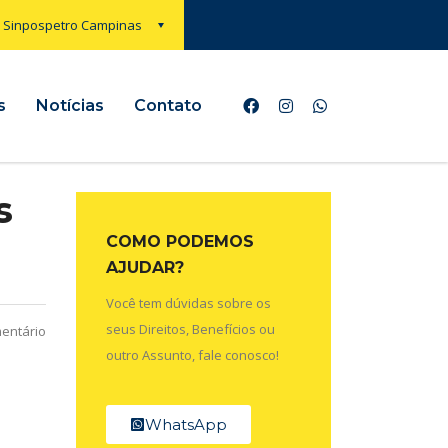
Sinpospetro Campinas
s
Notícias
Contato
s
COMO PODEMOS
AJUDAR?
Você tem dúvidas sobre os
seus Direitos, Benefícios ou
entário
outro Assunto, fale conosco!
WhatsApp