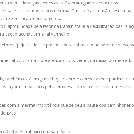
nsa sem lideranças expressivas. Esperam ganhos concretos e
sem aceitar acordos vindos de cima. O risco é a situação descambar
sa reivindicação legítima gerou.
os, aprofundada pela reforma trabalhista, e a flexibilização das rela
aralisação acende um sinal vermelho.
tores “pejotizados” e precarizados, sobretudo no setor de serviços
s imediatos, chamando a atenção do governo, da mídia, do mercado,
aís, também está em greve hoje: os professores da rede particular. L
 anos, agora ameaçados pelas empresas do setor, crescentemente t
tadas com a mesma importância que se deu à pauta dos caminhoneiro
do Brasil.
ano Diretor Estratégico em São Paulo.