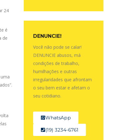
ar 24
te é
DENUNCIE!
a de
Você não pode se calar!
DENUNCIE abusos, má
condições de trabalho,
humilhações e outras
a uma
irregularidades que afrontam
ados”.
o seu bem estar e afetam o
seu cotidiano.
volta
WhatsApp
elas
(19) 3234-6761