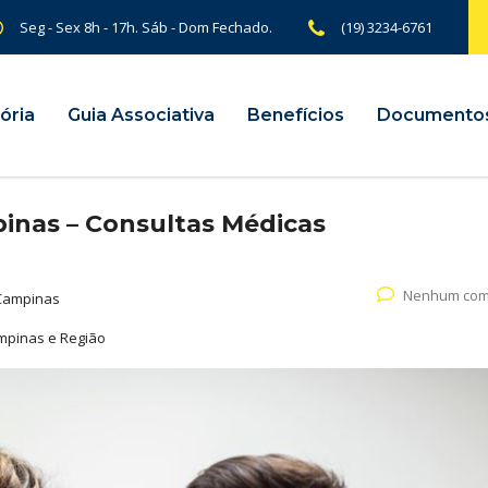
Seg - Sex 8h - 17h. Sáb - Dom Fechado.
(19) 3234-6761
ória
Guia Associativa
Benefícios
Documento
inas – Consultas Médicas
Nenhum com
Campinas
ampinas e Região