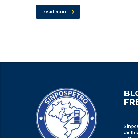
read more
BL
FR
Sinpo
de Enc