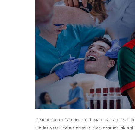
O Sinpospetro Campinas e Região está ao seu lad
médicos com vários especialistas, exames laborato