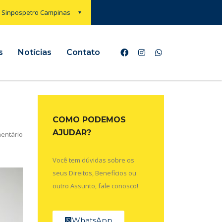
Sinpospetro Campinas
s
Notícias
Contato
COMO PODEMOS
AJUDAR?
entário
Você tem dúvidas sobre os
seus Direitos, Benefícios ou
outro Assunto, fale conosco!
WhatsApp